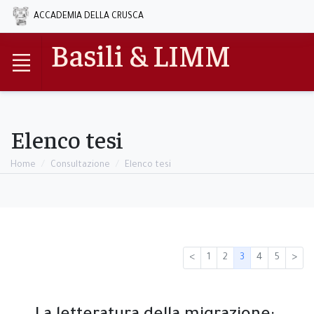
ACCADEMIA DELLA CRUSCA
Basili & LIMM
Elenco tesi
Home
Consultazione
Elenco tesi
<
1
2
3
4
5
>