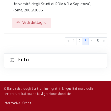
Università degli Studi di ROMA "La Sapienza",
Roma,
2005/2006
Vedi dettaglio
<
1
2
3
4
5
>
Filtri
© Banca dati degli Scrittori Immigrati in Lingua Italiana e della
Letteratura Italiana della Migrazione Mondiale
Informativa
|
Crediti